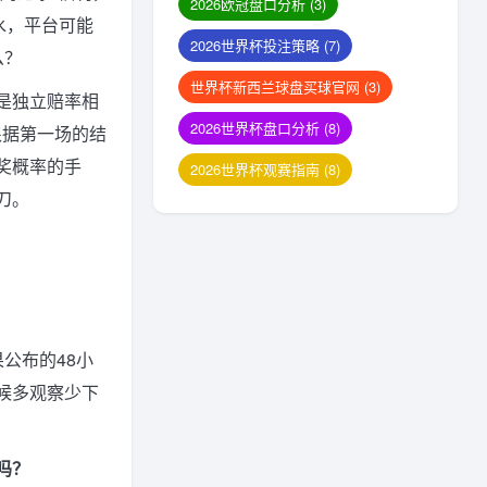
2026欧冠盘口分析
(3)
水，平台可能
2026世界杯投注策略
(7)
么？
世界杯新西兰球盘买球官网
(3)
是独立赔率相
2026世界杯盘口分析
(8)
根据第一场的结
奖概率的手
2026世界杯观赛指南
(8)
刀。
公布的48小
候多观察少下
吗？