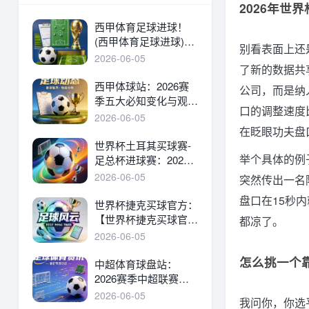
2026年世
西甲体育足球进球！
(西甲体育足球进球)
别看表面上还
2026赛季哪些射手最
2026-06-05
了新的数据共
值得关注？
西甲体球站：2026赛
公司，而是纳
季五大必知变化与观赛
口的调整速度
攻略
2026-06-05
在眨眼功夫盘
世界杯土耳其买球赛-
举个具体的例
足总杯进球赛：2026
年投注策略与数据解析
2026-06-05
突然传出一名
盘口在15秒
世界杯捷克买球官方：
【世界杯捷克买球官
都凉了。
方】2026年必须知道
2026-06-05
的那些事
怎么挑一个
中超体育球盘站：
2026赛季中超联赛投
注与观赛的7个关键点
2026-06-05
我问你，你选