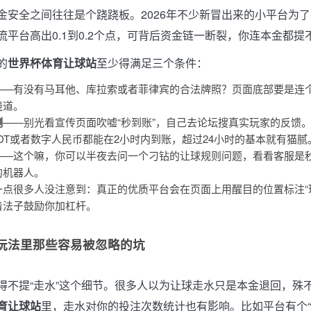
金安全之间往往是个跷跷板。2026年不少新冒出来的小平台为
流平台高出0.1到0.2个点，可背后资金链一断裂，你连本金都提
的
世界杯体育让球站
至少得满足三个条件：
——有没有马耳他、库拉索或者菲律宾的合法牌照？页面底部要是连
绕道。
测
——别光看宣传页面吹嘘“秒到账”，自己去论坛搜真实玩家的反馈。2
DT或者数字人民币都能在2小时内到账，超过24小时的基本就有猫腻
——这个嘛，你可以半夜去问一个刁钻的让球规则问题，看看客服是
的机器人。
一点很多人没注意到：真正的优质平台会在页面上用醒目的位置标注“
着法子鼓励你加杠杆。
球玩法里那些容易被忽略的坑
得不提“走水”这个细节。很多人以为让球走水只是本金退回，殊不知
育让球站
里，走水对你的投注次数统计也有影响。比如平台有个“