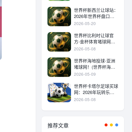
量，新雨 SEO 实现长
效优化
世界杯新西兰让球站：
2026年世界杯盘口预
测与实战解析
2026-05-20
世界杯比利时让球官
方-金杯体育堵球网：
2026最新盘口深度解
2026-05-08
析
世界杯海地投球-亚洲
堵球网！(世界杯海地
投球)背后的战术博弈
2026-05-09
与风险警示
世界杯卡塔尔足球买球
网：2026年玩转乐鱼
买球排名策略足球体育
2026-05-08
的实用指南
推荐文章