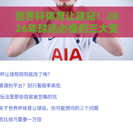
世界杯让球规则到底改了啥？
靠谱的平台？别只看赔率高低
让球玩法里那些容易被忽略的坑
关于世界杯体育让球站，你可能想问的三个问题
态比技巧重要一万倍