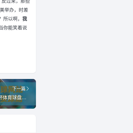
。反过来，那些
北美举办，时差
？所以啊，
我
当你能笑着说
下一篇
（世界杯加纳买球网站-德国杯体育球盘买球站）：2026年球迷必看的三大避坑指南