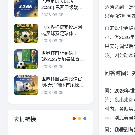
巴甲足球买球站：
必须达到一定
2026年巴西甲级联赛
投注平台深度测评，从
2026-06-05
只算你7笔有
注册到提现全流程避坑
指南
（世界杯捷克投球网-
再来说个更隐
og买球赛足球体
乘，但202
育）！【世界杯捷克投
2026-06-05
果实时调整后
球网-og买球赛足球体
育】2026年观赛新姿
世界杯南非竞猜让
段。因为动态
势，你get了吗？
球-2026美加墨体育足
球进球：从赔率陷阱到
2026-06-05
进球密码，老球迷的实
问答时间：
战笔记
世界杯墨西哥比球官
网-大洋洲体育压球
问：2026
网：2026年世界杯墨
2026-06-05
西哥队赛程与比分查询
答：说出来你
指南
时内。各队实
手，别急着当
友情链接
问：我看到有