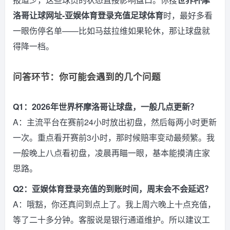
洛哥让球网址-亚娱体育登录充值足球体育
时，最好多看
一眼伤停名单——比如马兹拉维如果轮休，那让球盘就
得降一档。
问答环节：你可能会遇到的几个问题
Q1：2026年世界杯摩洛哥让球盘，一般几点更新？
A：主流平台在赛前24小时放出初盘，然后每两小时更新
一次。重点看开赛前3小时，那时候赔率变动最频繁。我
一般晚上八点看初盘，凌晨再瞄一眼，基本能摸清庄家
思路。
Q2：亚娱体育登录充值的到账时间，周末会不会延迟？
A：哦豁，你还真问到点上了。我上周六晚上十点充值，
等了二十多分钟。客服说是银行通道维护。所以建议工