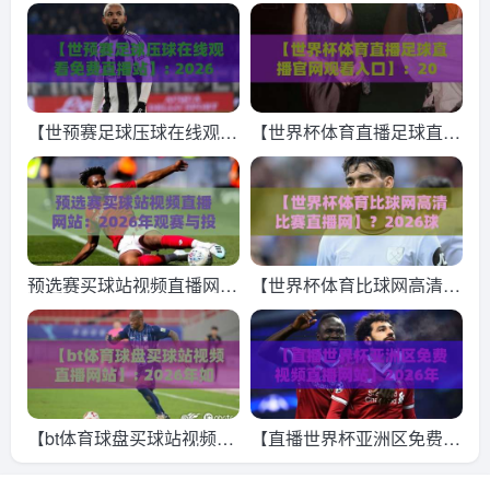
网，2026年看球赛到底该
播网站：2026年看球新姿
怎么选？
势，这3个平台藏着不少惊
喜
【世预赛足球压球在线观看
【世界杯体育直播足球直播
免费直播站】: 2026年球迷
官网观看入口】：2026年
必藏的4个靠谱免费渠道
观赛指南（世界杯体育直播
足球直播官网观看入口）
预选赛买球站视频直播网
【世界杯体育比球网高清比
站：2026年观赛与投注指
赛直播网】？2026球迷新
南（真实体验分享）
宠，高清直击每一脚！
【bt体育球盘买球站视频直
【直播世界杯亚洲区免费视
播网站】: 2026年如何选对
频直播网站】2026年观赛