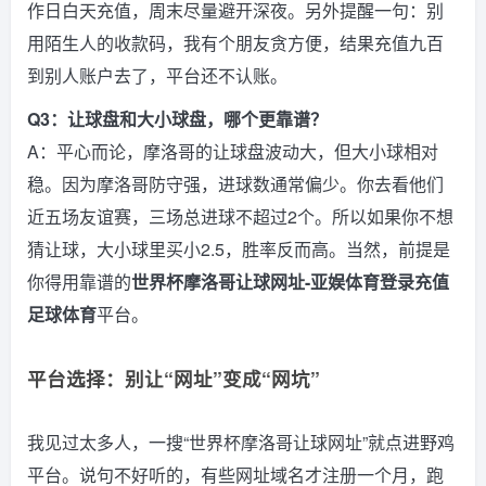
作日白天充值，周末尽量避开深夜。另外提醒一句：别
用陌生人的收款码，我有个朋友贪方便，结果充值九百
到别人账户去了，平台还不认账。
Q3：让球盘和大小球盘，哪个更靠谱？
A：平心而论，摩洛哥的让球盘波动大，但大小球相对
稳。因为摩洛哥防守强，进球数通常偏少。你去看他们
近五场友谊赛，三场总进球不超过2个。所以如果你不想
猜让球，大小球里买小2.5，胜率反而高。当然，前提是
你得用靠谱的
世界杯摩洛哥让球网址-亚娱体育登录充值
足球体育
平台。
平台选择：别让“网址”变成“网坑”
我见过太多人，一搜“世界杯摩洛哥让球网址”就点进野鸡
平台。说句不好听的，有些网址域名才注册一个月，跑