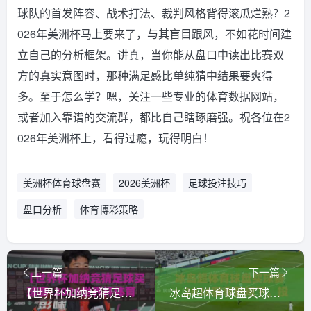
球队的首发阵容、战术打法、裁判风格背得滚瓜烂熟？2
026年美洲杯马上要来了，与其盲目跟风，不如花时间建
立自己的分析框架。讲真，当你能从盘口中读出比赛双
方的真实意图时，那种满足感比单纯猜中结果要爽得
多。至于怎么学？嗯，关注一些专业的体育数据网站，
或者加入靠谱的交流群，都比自己瞎琢磨强。祝各位在2
026年美洲杯上，看得过瘾，玩得明白！
美洲杯体育球盘赛
2026美洲杯
足球投注技巧
盘口分析
体育博彩策略
上一篇
下一篇
【世界杯加纳竞猜足球买球赛-2026世界杯体育足球压球网】: 2026年看加纳队如何爆冷？从数据到玩法全解析
冰岛超体育球盘买球赛：2026赛季新规下，投注策略与冷门预警