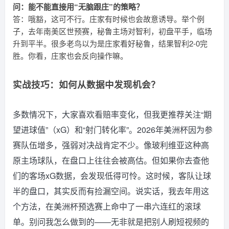
问：能不能直接用“无脑跟庄”的策略？
答：哦豁，这可不行。庄家有时候也会故意诱导。举个例
子，去年南美区世预赛，秘鲁主场对智利，初盘平手，临场
升到平半。很多老鸟以为是庄家看好秘鲁，结果智利2-0完
胜。你看，庄家也会反向操作嘛。
实战技巧：如何从数据中发现机会？
多数情况下，大家喜欢看赔率变化，但我更推荐关注“期
望进球值”（xG）和“射门转化率”。2026年美洲杯因为参
赛队伍增多，强弱对决战肯定不少。像玻利维亚这种高
原主场球队，在盘口上往往会被高估。但如果你去查他
们的客场xG数据，会发现低得可怜。这时候，客队让球
半的盘口，其实反而有捡漏空间。说实话，我去年用这
个方法，在美洲杯预选赛上命中了一串六连红的滚球
单。别问我怎么做到的——无非就是把别人刷短视频的