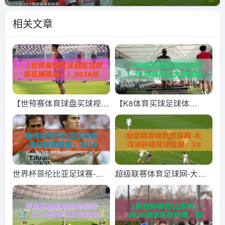
相关文章
【世预赛体育球盘买球视频
【K8体育买球足球体
直播网站】！2026年世预
育】！2026赛季五大联赛
赛观赛与盘口分析全攻略
投注策略与实战心得
世界杯哥伦比亚足球赛-金
超级联赛体育足球网-大洋
杯体育球盘：2026最新盘
洲杯体育球盘赛：2026赛
口解析与实战技巧
季前瞻与投注策略解析