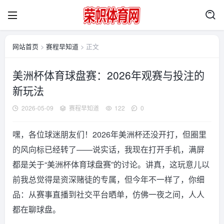
网站首页
>
赛程早知道
> 正文
美洲杯体育球盘赛：2026年观赛与投注的
新玩法
2026-05-09
赛程早知道
122
0
嘿，各位球迷朋友们！2026年美洲杯还没开打，但圈里
的风向标已经转了——说实话，我现在打开手机，满屏
都是关于“美洲杯体育球盘赛”的讨论。讲真，这玩意儿以
前我总觉得是资深赌徒的专属，但今年不一样了，你细
品：从赛事直播到社交平台晒单，仿佛一夜之间，人人
都在聊球盘。