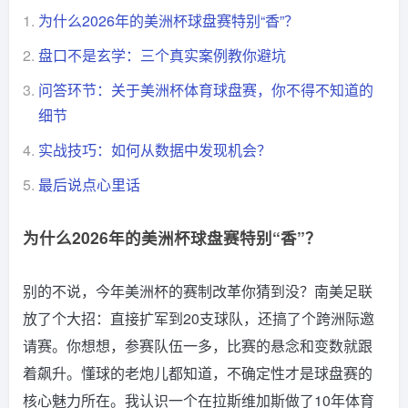
1.
为什么2026年的美洲杯球盘赛特别“香”？
2.
盘口不是玄学：三个真实案例教你避坑
3.
问答环节：关于美洲杯体育球盘赛，你不得不知道的
细节
4.
实战技巧：如何从数据中发现机会？
5.
最后说点心里话
为什么2026年的美洲杯球盘赛特别“香”？
别的不说，今年美洲杯的赛制改革你猜到没？南美足联
放了个大招：直接扩军到20支球队，还搞了个跨洲际邀
请赛。你想想，参赛队伍一多，比赛的悬念和变数就跟
着飙升。懂球的老炮儿都知道，不确定性才是球盘赛的
核心魅力所在。我认识一个在拉斯维加斯做了10年体育