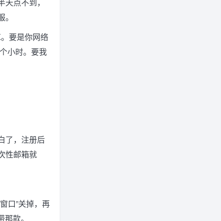
半天点不到，
服。
K。要是你网络
几个小时。要我
白了，注册后
次性邮箱就
窗口”关掉，再
自带那款。