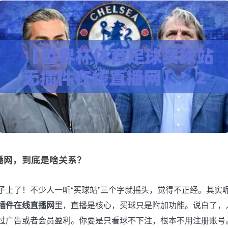
播网，到底是啥关系？
子上了！不少人一听“买球站”三个字就摇头，觉得不正经。其实
插件在线直播网
里，直播是核心，买球只是附加功能。说白了，
过广告或者会员盈利。你要是只看球不下注，根本不用注册账号