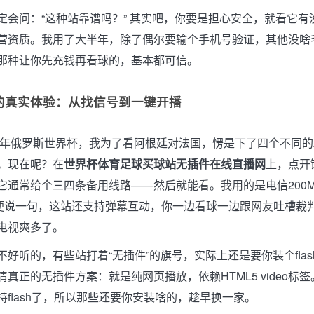
定会问：“这种站靠谱吗？” 其实吧，你要是担心安全，就看它有没
营资质。我用了大半年，除了偶尔要输个手机号验证，其他没啥
那种让你先充钱再看球的，基本都可信。
的真实体验：从找信号到一键开播
18年俄罗斯世界杯，我为了看阿根廷对法国，愣是下了四个不同的
T。现在呢？在
世界杯体育足球买球站无插件在线直播网
上，点开
它通常给个三四条备用线路——然后就能看。我用的是电信200
便说一句，这站还支持弹幕互动，你一边看球一边跟网友吐槽裁
电视爽多了。
不好听的，有些站打着“无插件”的旗号，实际上还是要你装个fla
真正的无插件方案：就是纯网页播放，依赖HTML5 video标签。
持flash了，所以那些还要你安装啥的，趁早换一家。