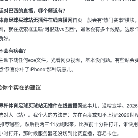
廷对巴西的直播，哪个频道有？
体育足球买球站无插件在线直播网
首页一般会有“热门赛事”模块
到，就在搜索框里输“阿根廷vs巴西”，通常会有多个线路。选那个
质好。
不会有病毒？
主动下载任何exe文件，光看网页视频，基本没问题。有些站会
“恭喜你中了iPhone”那种玩意儿。
给你个实在的建议
界杯体育足球买球站无插件在线直播网
这事儿，没啥玄学。202
选对人（站）。我个人的方法是：先在百度或知乎上搜“2026世
友推荐哪些，然后挑两三个收藏起来，比赛前十分钟打开，谁快
小时打开，那时候服务器还没切到比赛直播，容易卡住。