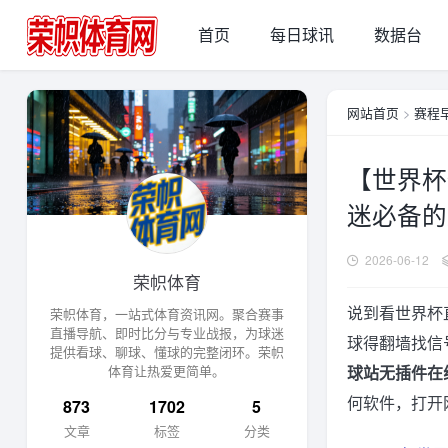
首页
每日球讯
数据台
网站首页
>
赛程
【世界杯
迷必备的
2026-06-12
荣帜体育
说到看世界杯
荣帜体育，一站式体育资讯网。聚合赛事
直播导航、即时比分与专业战报，为球迷
球得翻墙找信
提供看球、聊球、懂球的完整闭环。荣帜
体育让热爱更简单。
球站无插件在
何软件，打开
873
1702
5
文章
标签
分类