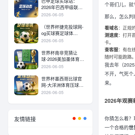
巴甲足球买球站：
个哥们儿，就
2026年巴西甲级联赛
投注平台深度测评，从
2026-06-05
那么，怎么判
注册到提现全流程避坑
指南
（世界杯捷克投球网-
看域名
：正规的
og买球赛足球体
测速度
：打开
育）！【世界杯捷克投
2026-06-05
卡。
球网-og买球赛足球体
查客服
：有在
育】2026年观赛新姿
世界杯南非竞猜让
随时可能跑路
势，你get了吗？
球-2026美加墨体育足
我去年（20
球进球：从赔率陷阱到
2026-06-05
进球密码，老球迷的实
不开，气死个
战笔记
世界杯墨西哥比球官
来。
网-大洋洲体育压球
网：2026年世界杯墨
2026-06-05
西哥队赛程与比分查询
2026年观
指南
你猜怎么着？
友情链接
一个合格的
世