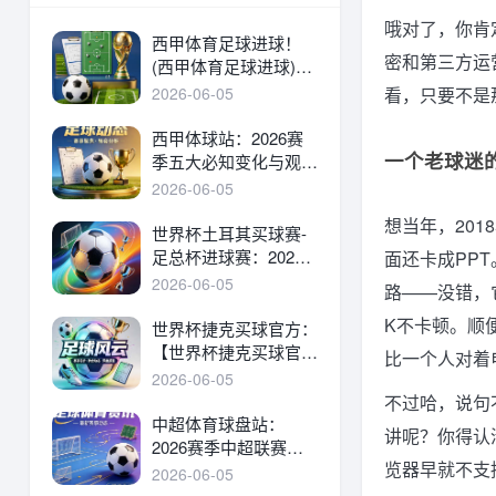
哦对了，你肯
西甲体育足球进球！
密和第三方运
(西甲体育足球进球)
2026赛季哪些射手最
看，只要不是
2026-06-05
值得关注？
西甲体球站：2026赛
一个老球迷
季五大必知变化与观赛
攻略
2026-06-05
想当年，20
世界杯土耳其买球赛-
足总杯进球赛：2026
面还卡成PP
年投注策略与数据解析
2026-06-05
路——没错，
K不卡顿。顺
世界杯捷克买球官方：
【世界杯捷克买球官
比一个人对着
方】2026年必须知道
2026-06-05
的那些事
不过哈，说句
中超体育球盘站：
讲呢？你得认清
2026赛季中超联赛投
览器早就不支
注与观赛的7个关键点
2026-06-05