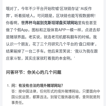
哦对了，今年不少平台开始吹嘘‘区块链存证’‘AI反作
弊’，听着挺唬人。可问题是，区块链也能写假数据啊！
你看啊，
世界杯乌兹别克斯坦球盘买球网站
里有些甚至
做了个假App，图标和正版体育APP一模一样，点进去却
是赌球界面。老实说，就连老司机都有翻车的时候。我
认识一个朋友，花了三个月研究几个平台的‘盘口规律’，
结果输掉了一台二手车。他后来苦笑说：‘我以为我在跟
庄家斗智，其实庄家就盯着我的本金咧。’
问答环节：你关心的几个问题
问：有没有合法的境外赌球网站？
答：按中国法律，任何形式的境外赌博网站，只要面向中
国公民运营，都算违法。别管它服务器在哪，查到就是刑
事责任。