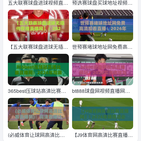
五大联赛球盘进球视频直播
预选赛球盘买球地址视频直
网站，2026球迷必收的观
播网站：2026年老玩家都
赛指南！
在用的靠谱选择
【五大联赛球盘进球无插件
世预赛堵球地址网免费高清
在线直播网】：2026年观
观看直播：2026年球迷必
赛新姿势，这些冷门功能你
看的高清观赛攻略
肯定不知道
365best压球站高清比赛直
bt888球盘网视频直播网
播网：2026年观赛新体
站？2026实测体验与避坑
验，【365best压球站高清
指南！
比赛直播网】让每一帧都清
晰
(必威体育让球网高清比赛
【J9体育网高清比赛直播