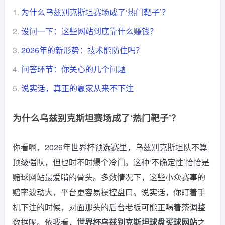
1.
为什么乌兹别克斯坦赛场成了‘热门靶子’？
2.
设问一下：这些网站到底靠什么赚钱？
3.
2026年的新形势：技术能防住吗？
4.
问答环节：你关心的几个问题
5.
说实话，真正的赢家从来不下注
为什么乌兹别克斯坦赛场成了‘热门靶子’？
你看啊，2026年世界杯预选赛里，乌兹别克斯坦队不算
顶级强队，但也时不时爆个冷门。这种‘不确定性’恰恰是
赌球网站最爱啃的骨头。多数情况下，这些小众赛事的
赔率波动大，平台更容易操控盘口。说实话，你盯着手
机下注的时候，对面那头的后台老板可能正喝着茶调整
数据呢。依我看，
世界杯乌兹别克斯坦球盘买球网站
之