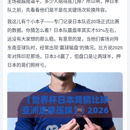
主场被越南逼平，多少人赔得底儿掉？所以啊，押日本
队之前，先看看他们是不是在关键场次轮换阵容。
我这儿有个小本子——专门记录日本队近20场正式比赛
的数据。你猜怎么着？日本队赢盘率其实才53%左右，
远没有大家想的那么稳。有意思的是，当他们客场对阵
东南亚球队时，经常出现“赢球输盘”的情况。比方说2025
年对阵印尼那场，日本2-0赢了，但盘口是让两球半，押
日本的哥们照样亏。