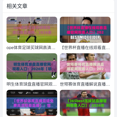
相关文章
ope体育足球买球网高清比
【世界杯直播在线观看直播
赛直播网，2026看球赛的
官网观看入口】2026年观
新选择？
赛指南：这几个官方入口与
备用通道，球迷请收好！
明生体育球盘直播官网观看
世预赛体育直播解说直播官
入口：2026年【明生体育
网观看入口：2026年球迷
球盘直播官网观看入口】全
必藏的观赛指南
新升级体验指南