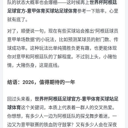
队的状态大概率也会爆棚——这时候再上
世界杯阿根廷
足球官方-意甲体育买球站足球体育
参考一下赔率，心里
就有底了。
对了，顺便说一句，现在有些买球站会推出“阿根廷球员
意甲单场数据”的小玩法，比如预测某球员的射门数、传
球成功率。这种玩法比单纯猜胜负更有趣，也更能体现
你对意甲和阿根廷队的了解程度。不过别上头，小赌怡
情，大赌伤身，这是底线。
结语：2026，值得期待的一年
回过头来看，
世界杯阿根廷足球官方-意甲体育买球站足
球体育
这个关键词，本质上代表着一群人的交叉热爱。
你想想，有多少人一边为阿根廷队的探戈舞步着迷，一
边又为意甲联赛的铁血防守鼓掌？又有多少人会在深夜