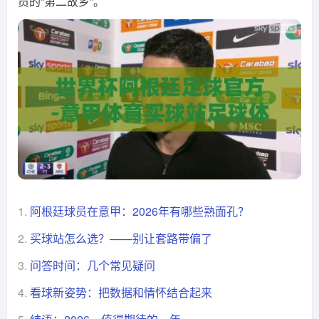
员的“第二故乡”。
1.
阿根廷球员在意甲：2026年有哪些熟面孔？
2.
买球站怎么选？——别让套路带偏了
3.
问答时间：几个常见疑问
4.
看球新姿势：把数据和情怀结合起来