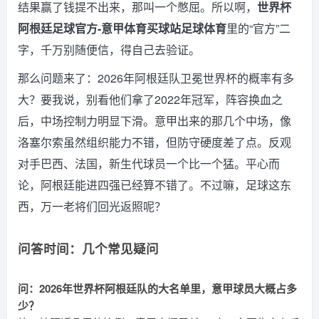
结果赢了钱提不出来，那叫一个憋屈。所以啊，
世界杯
阿根廷足球官方-意甲体育买球站足球体育
里的“官方”二
字，千万别随便信，得自己去验证。
那么问题来了：2026年阿根廷队卫冕世界杯的概率有多
大？要我说，别看他们拿了2022年冠军，阵容换血之
后，中场控制力明显下滑。意甲出来的那几个中场，像
洛塞尔索虽然组织能力不错，但防守硬度差了点。反观
对手巴西、法国，新生代球员一个比一个猛。平心而
论，阿根廷能进四强已经算不错了。不过嘛，足球这东
西，万一老将们回光返照呢？
问答时间：几个常见疑问
问：2026年世界杯阿根廷队的大名单里，意甲球员大概占多
少？