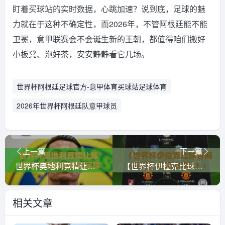
盯着买球站的实时数据，心跳加速？说到底，足球的魅
力就在于这种不确定性，而2026年，不管阿根廷能不能
卫冕，意甲联赛会不会诞生新的王朝，都值得咱们搬好
小板凳、泡好茶，安安静静看它几场。
世界杯阿根廷足球官方-意甲体育买球站足球体育
2026年世界杯阿根廷队意甲球员
上一篇
下一篇
世界杯奥地利竞猜让球-欧洲冠军联赛体育足球压球赛：2026年玩法与避坑指南
【世界杯伊拉克比球官网-亚洲杯体育足球站】: 2026球迷必看！伊拉克足球赛事实时追踪指南
相关文章