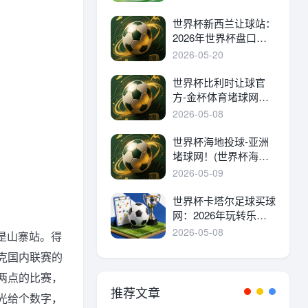
量，新雨 SEO 实现长
效优化
世界杯新西兰让球站：
2026年世界杯盘口预
测与实战解析
2026-05-20
世界杯比利时让球官
方-金杯体育堵球网：
2026最新盘口深度解
2026-05-08
析
世界杯海地投球-亚洲
堵球网！(世界杯海地
投球)背后的战术博弈
2026-05-09
与风险警示
世界杯卡塔尔足球买球
网：2026年玩转乐鱼
买球排名策略足球体育
2026-05-08
是山寨站。得
的实用指南
克国内联赛的
两点的比赛，
推荐文章
光给个数字，