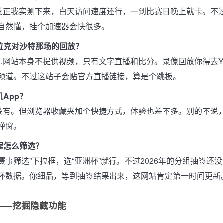
反正我实测下来，白天访问速度还行，一到比赛日晚上就卡。不
自然懂，挂个加速器会快很多。
拉克对沙特那场的回放？
…网站本身不提供视频，只有文字直播和比分。录像回放你得去You
频道。不过这站子会贴官方直播链接，算是个跳板。
App？
没有。但浏览器收藏夹加个快捷方式，体验也差不多。别的不说
弹窗。
程怎么筛选？
赛事筛选”下拉框，选“亚洲杯”就行。不过2026年的分组抽签还
杯数据。你细品，等到抽签结果出来，这网站肯定第一时间更新
——挖掘隐藏功能