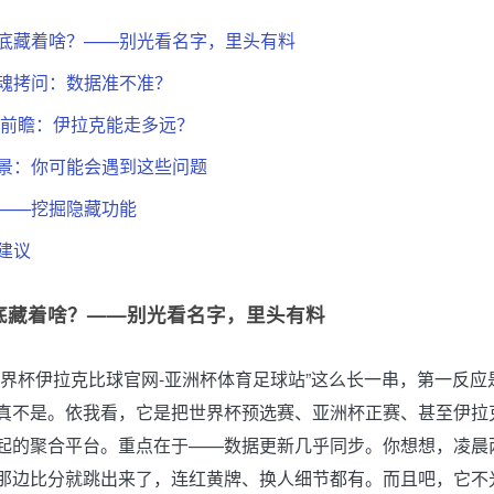
底藏着啥？——别光看名字，里头有料
魂拷问：数据准不准？
洲杯前瞻：伊拉克能走多远？
景：你可能会遇到这些问题
——挖掘隐藏功能
建议
底藏着啥？——别光看名字，里头有料
世界杯伊拉克比球官网-亚洲杯体育足球站”这么长一串，第一反应
真不是。依我看，它是把世界杯预选赛、亚洲杯正赛、甚至伊拉
起的聚合平台。重点在于——数据更新几乎同步。你想想，凌晨
那边比分就跳出来了，连红黄牌、换人细节都有。而且吧，它不