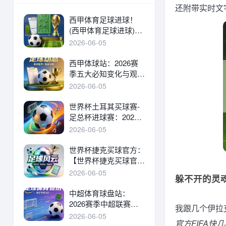
还附带实时文
西甲体育足球进球！
(西甲体育足球进球)
2026赛季哪些射手最
2026-06-05
值得关注？
西甲体球站：2026赛
季五大必知变化与观赛
攻略
2026-06-05
世界杯土耳其买球赛-
足总杯进球赛：2026
年投注策略与数据解析
2026-06-05
世界杯捷克买球官方：
【世界杯捷克买球官
方】2026年必须知道
2026-06-05
躲不开的灵
的那些事
中超体育球盘站：
2026赛季中超联赛投
我跟几个伊拉
注与观赛的7个关键点
2026-06-05
官方FIFA