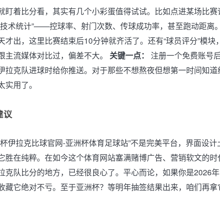
就盯着比分看，其实有几个小彩蛋值得试试。比如点进某场比赛
后技术统计”——控球率、射门次数、传球成功率，甚至跑动距离
天才出，这里比赛结束后10分钟就齐活了。还有“球员评分”模块
跟主流媒体对比过，偏差不大。
关键一点：
注册一个免费账号
伊拉克队进球时给你推送。对于那些不想熬夜但想第一时间知道
太实用了。
建议
界杯伊拉克比球官网-亚洲杯体育足球站”不是完美平台，界面设计
它胜在纯粹。在如今这个体育网站塞满赌博广告、营销软文的时
拉克队比分的地方，已经很良心了。平心而论，如果你是2026
收藏它绝对不亏。至于亚洲杯？等明年抽签结果出来，咱们再拿