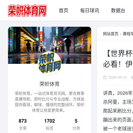
首页
每日球讯
数据台
网站首页
>
赛程
【世界杯
必看！伊
2026-05-31
荣帜体育
讲真，202
荣帜体育，一站式体育资讯网。聚合赛事
直播导航、即时比分与专业战报，为球迷
杀阿曼，主场
提供看球、聊球、懂球的完整闭环。荣帜
体育让热爱更简单。
爬起来刷比分
蹦出来的页面
873
1702
5
文章
标签
分类
被一个老球迷