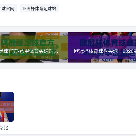
比球官网
亚洲杯体育足球站
世界杯阿根廷足球官方-意甲体育买球站足球体育！（世界杯阿根廷足球官方-意甲体育买球站足球体育）2026年看球新姿势？
克比球