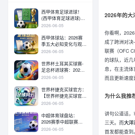
西甲体育足球进球！
2026年的
(西甲体育足球进球)
2026赛季哪些射手最
2026-06-05
值得关注？
你看啊，20
西甲体球站：2026赛
成了跨洲对决
季五大必知变化与观赛
攻略
联赛（OFC 
2026-06-05
的球队，近几
世界杯土耳其买球赛-
息，在主流体
足总杯进球赛：2026
年投注策略与数据解析
2026-06-05
而且更新速度
世界杯捷克买球官方：
为什么我推
【世界杯捷克买球官
方】2026年必须知道
2026-06-05
的那些事
讲句公道话，
中超体育球盘站：
2026赛季中超联赛投
三天。而
大洋
注与观赛的7个关键点
2026-06-05
首发都能查到