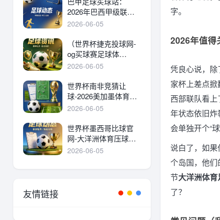
巴甲足球买球站：
字。
2026年巴西甲级联赛
投注平台深度测评，从
2026-06-05
注册到提现全流程避坑
2026年值
指南
（世界杯捷克投球网-
og买球赛足球体
育）！【世界杯捷克投
2026-06-05
凭良心说，除
球网-og买球赛足球体
家杯上差点掀翻
育】2026年观赛新姿
世界杯南非竞猜让
势，你get了吗？
球-2026美加墨体育足
西部联队看上了
球进球：从赔率陷阱到
2026-06-05
年状态依旧炸
进球密码，老球迷的实
战笔记
会单独开个“
世界杯墨西哥比球官
网-大洋洲体育压球
说白了，如果
网：2026年世界杯墨
2026-06-05
西哥队赛程与比分查询
个岛国，他们
指南
节
大洋洲体育
了？
友情链接