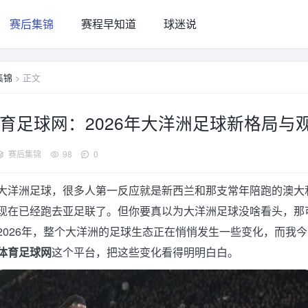
赛后集锦
赛程早知道
球迷说
集锦
> 正文
育足球网：2026年大洋洲足球新格局与
赛后集锦
98
0
大洋洲足球，很多人第一反应就是新西兰和那支常年陪跑的澳大
现在已经跑去亚足联了。但你要真以为大洋洲足球没啥看头，那
2026年，整个大洋洲的足球生态正在悄悄发生一些变化，而我
体育足球网
这个平台，把这些变化看得明明白白。