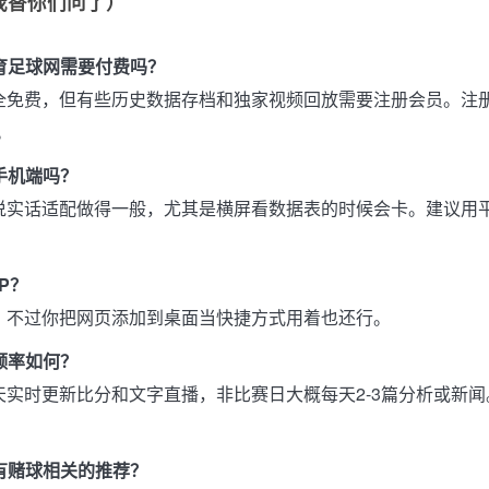
我替你们问了）
育足球网需要付费吗？
全免费，但有些历史数据存档和独家视频回放需要注册会员。注
。
手机端吗？
说实话适配做得一般，尤其是横屏看数据表的时候会卡。建议用
P？
。不过你把网页添加到桌面当快捷方式用着也还行。
频率如何？
天实时更新比分和文字直播，非比赛日大概每天2-3篇分析或新闻
有赌球相关的推荐？