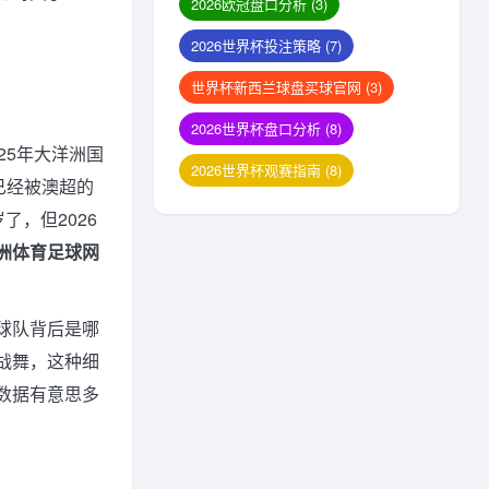
2026欧冠盘口分析
(3)
2026世界杯投注策略
(7)
世界杯新西兰球盘买球官网
(3)
2026世界杯盘口分析
(8)
25年大洋洲国
2026世界杯观赛指南
(8)
已经被澳超的
了，但2026
洲体育足球网
球队背后是哪
战舞，这种细
数据有意思多