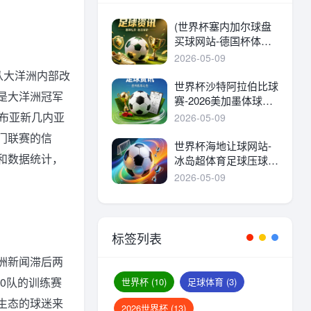
(世界杯塞内加尔球盘
买球网站-德国杯体育
球盘) 2026年新赛季，
2026-05-09
这些内幕你知道吗？
从大洋洲内部改
世界杯沙特阿拉伯比球
是大洋洲冠军
赛-2026美加墨体球
站：绿鹰军团冲击16
像巴布亚新几内亚
2026-05-09
强，你需要知道的5大
门联赛的信
看点
世界杯海地让球网站-
和数据统计，
冰岛超体育足球压球
站：2026年玩转压球
2026-05-09
的避坑指南
标签列表
洲新闻滞后两
0队的训练赛
世界杯
(10)
足球体育
(3)
生态的球迷来
2026世界杯
(13)