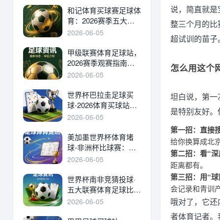
说，简直就是
和记体育买球赛足球体
育：2026赛季五大联
整三个月的比
赛投注策略与趋势解析
2026-06-05
超试训的苗子
甲级联赛体育足球站，
2026赛季观赛指南与
怎么用这个
深度解析（甲级联赛体
2026-06-05
育足球站）
世界杯巴拉圭足球买
坦白说，第一
球-2026体育买球站足
是特别友好。
球体育：巴拉圭出线赔
2026-06-05
率与实战指南
第一招：直接搜“
美加墨世界杯体育堵
给你换算成北
球-非洲杯比球赛：
第二招：看“深
2026年两大足球盛事
2026-06-05
距离都有。
的对比与展望
第三招：用“球
世界杯南非竞猜投球·
会记录和青训
五大联赛体育足球比
球：2026年你必须知
哦对了，它还
2026-06-05
道的几件事
者体育记者。