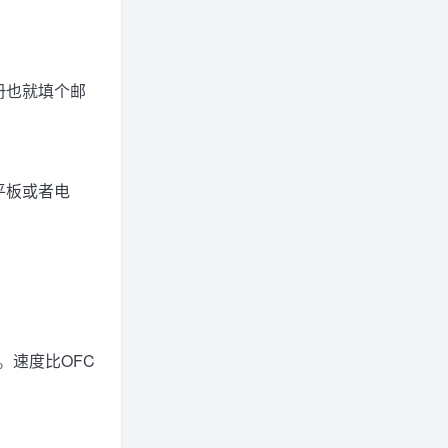
册也就填个邮
平板或者电
。速度比OFC