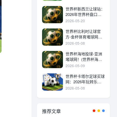
量，新雨 SEO 实现长
效优化
世界杯新西兰让球站：
2026年世界杯盘口预
测与实战解析
2026-05-20
世界杯比利时让球官
方-金杯体育堵球网：
2026最新盘口深度解
2026-05-08
析
世界杯海地投球-亚洲
堵球网！(世界杯海地
投球)背后的战术博弈
2026-05-09
与风险警示
世界杯卡塔尔足球买球
网：2026年玩转乐鱼
买球排名策略足球体育
2026-05-08
的实用指南
推荐文章