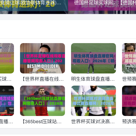
(世界杯墨西哥竞猜让球-欧协联体育进球)！2026年墨西哥VS波兰深度解析：让球盘口暗藏玄机，欧协联进球模式如何参考？
买球网
【世界杯直播在线观
明生体育球盘直播官
世预
网，20
看直播官网观看入
网观看入口：2026
直播
新选择？
口】2026年观赛指
年【明生体育球盘直
202
南：这几个官方入口
播官网观看入口】全
观赛
与备用通道，球迷请
新升级体验指南
直播竞
【365best压球站直
世界杯买球对决高清
预选
收好！
看直
播官网观看入口】: 2
直播比赛直播网：20
清观看