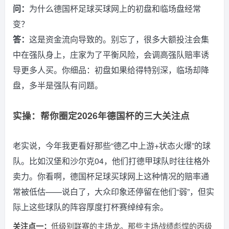
问：
为什么德国杯足球买球网上的初盘和临场盘经常
变？
答：
这是资金流向导致的。别忘了，很多大额投注会集
中在强队身上，庄家为了平衡风险，会调高强队赔率诱
导更多人买。你细品：初盘如果给得特别深，临场却降
盘，多半是强队有问题。
实操：帮你圈定2026年德国杯的三大关注点
老实说，今年我更看好那些“德乙中上游+状态火爆”的球
队。比如汉堡和沙尔克04，他们打德甲球队时往往格外
卖力。你看啊，德国杯足球买球网上这种情况的赔率通
常被低估——说白了，大众印象还停留在他们“弱”，但实
际上这些球队的阵容厚度打杯赛绰绰有余。
关注点一：
低级别联赛的主场龙。那些主场战绩彪悍的丙级