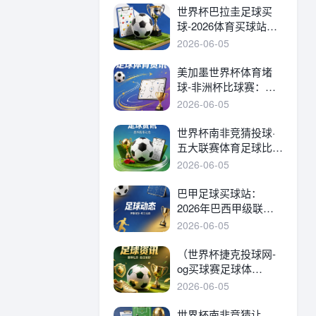
世界杯巴拉圭足球买
球-2026体育买球站足
球体育：巴拉圭出线赔
2026-06-05
率与实战指南
美加墨世界杯体育堵
球-非洲杯比球赛：
2026年两大足球盛事
2026-06-05
的对比与展望
世界杯南非竞猜投球·
五大联赛体育足球比
球：2026年你必须知
2026-06-05
道的几件事
巴甲足球买球站：
2026年巴西甲级联赛
投注平台深度测评，从
2026-06-05
注册到提现全流程避坑
指南
（世界杯捷克投球网-
og买球赛足球体
育）！【世界杯捷克投
2026-06-05
球网-og买球赛足球体
育】2026年观赛新姿
世界杯南非竞猜让