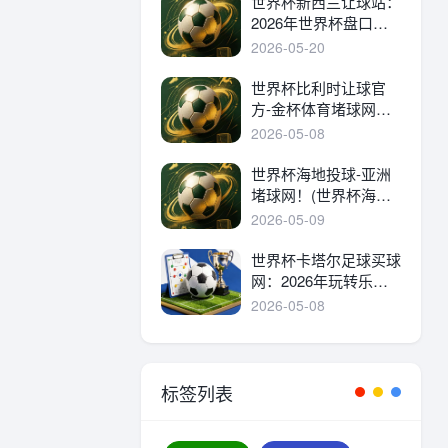
世界杯新西兰让球站：
2026年世界杯盘口预
测与实战解析
2026-05-20
世界杯比利时让球官
方-金杯体育堵球网：
2026最新盘口深度解
2026-05-08
析
世界杯海地投球-亚洲
堵球网！(世界杯海地
投球)背后的战术博弈
2026-05-09
与风险警示
世界杯卡塔尔足球买球
网：2026年玩转乐鱼
买球排名策略足球体育
2026-05-08
的实用指南
标签列表