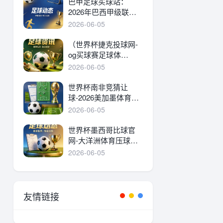
巴甲足球买球站：
2026年巴西甲级联赛
投注平台深度测评，从
2026-06-05
注册到提现全流程避坑
指南
（世界杯捷克投球网-
og买球赛足球体
育）！【世界杯捷克投
2026-06-05
球网-og买球赛足球体
育】2026年观赛新姿
世界杯南非竞猜让
势，你get了吗？
球-2026美加墨体育足
球进球：从赔率陷阱到
2026-06-05
进球密码，老球迷的实
战笔记
世界杯墨西哥比球官
网-大洋洲体育压球
网：2026年世界杯墨
2026-06-05
西哥队赛程与比分查询
指南
友情链接