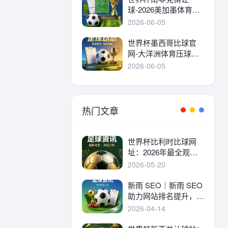
势，你get了吗？
球-2026美加墨体育足
球进球：从赔率陷阱到
2026-06-05
进球密码，老球迷的实
战笔记
世界杯墨西哥比球官
网-大洋洲体育压球
网：2026年世界杯墨
2026-06-05
西哥队赛程与比分查询
指南
热门文章
世界杯比利时比球网
址：2026年最全观赛
指南与平台推荐
2026-05-20
新雨 SEO｜新雨 SEO
助力网站排名提升，新
雨 SEO 打造精准流
2026-04-14
量，新雨 SEO 实现长
效优化