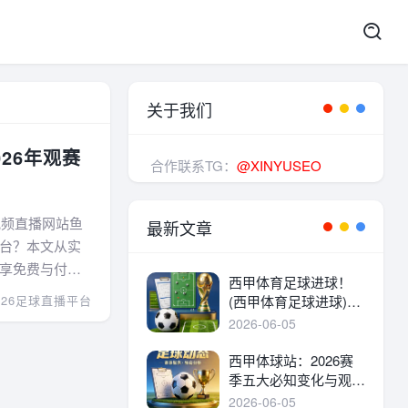
关于我们
26年观赛
合作联系TG：
@XINYUSEO
视频直播网站鱼
最新文章
台？本文从实
享免费与付费
西甲体育足球进球！
议。无论你是英
026足球直播平台
(西甲体育足球进球)
2026赛季哪些射手最
2026-06-05
值得关注？
西甲体球站：2026赛
季五大必知变化与观赛
攻略
2026-06-05