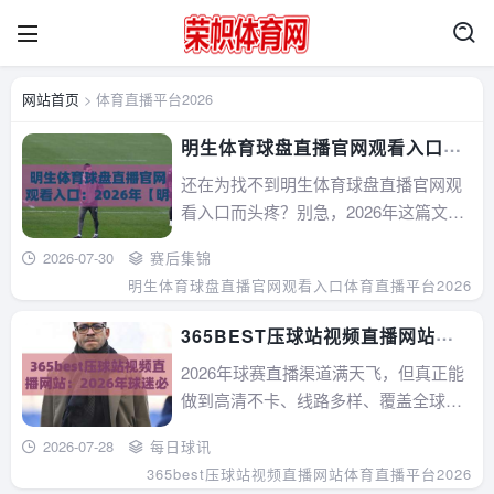
网站首页
> 体育直播平台2026
明生体育球盘直播官网观看入口：
2026年【明生体育球盘直播官网观
还在为找不到明生体育球盘直播官网观
看入口】全新升级体验指南
看入口而头疼？别急，2026年这篇文章
帮你一网打尽。从官方域名识别到手机
2026-07-30
赛后集锦
端极速模式，从防钓鱼技巧到直播回放
明生体育球盘直播官网观看入口
体育直播平台2026
新功能，全是我亲自踩过坑换来的经
验。不吹不黑，看完你就知道怎么绕开
365BEST压球站视频直播网站：
那些仿冒网站，稳稳看上比赛。...
2026年球迷必备的观赛平台
2026年球赛直播渠道满天飞，但真正能
做到高清不卡、线路多样、覆盖全球的
却不多。本文带你深入了解365best压球
2026-07-28
每日球讯
站视频直播网站的实际体验——从注册
365best压球站视频直播网站
体育直播平台2026
流程到画质实测，从多端兼容到数据面