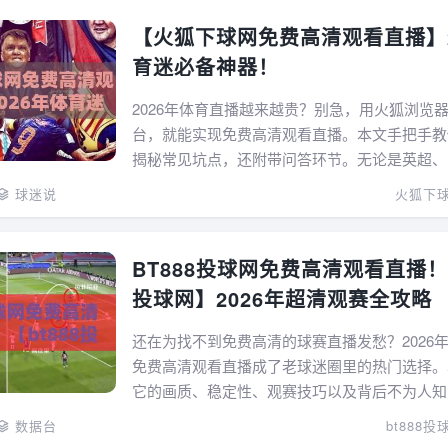
【火狐下球网免费高清观看直播】2
育迷必备神器！
2026年体育直播越来越贵？别急，用火狐浏览
台，就能实现免费高清观看直播。本文手把手教
揭秘常见坑点，还附带问答环节。无论是英超、
冠，用火狐下球网免费高清观看直播，省下一个
球迷说
火狐下
编辑亲测，带你避开广告和卡顿，享受纯粹...
BT888投球网免费高清观看直播！【
投球网】2026年超清观赛全攻略
还在为找不到免费高清的球赛直播发愁？2026年，
免费高清观看直播成了老球迷圈里的热门选择。
它的画质、稳定性、观赛技巧以及背后不为人知
告诉你如何不花一分钱享受1080P甚至4K的直
数据台
bt888投
是NBA粉还是欧冠迷，这...