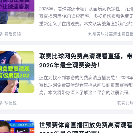
2026年，看球赛还卡顿？从画质到稳定性，九
赛直播网用4K自适应码率、多视角切换和免费
重新定义了在线观赛。本文从实战角度拆解它的
上真实用户反馈与答疑，帮你搞定高清直播的终极
赛后集锦
九州买球站高清比赛直
联赛比球网免费高清观看直播，带
2026年最全观赛姿势！
还在为找不到靠谱的免费高清直播发愁？2026
赛比球网免费高清观看直播从画质到覆盖赛事都
亮。本文将带你深入了解这个平台的注册流程、
持的联赛种类以及真实用户反馈，文末还有实用
球迷说
联赛比
观赛雷区。一文读懂，从此看球不再糟心。...
世预赛体育直播回放免费高清观看