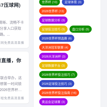
世界杯
(10)
足球体育
(3)
7压球网)
2026世界杯
(13)
足球数据分析
(3)
质清晰、流畅不卡
分享入口获取
足球投注技巧
(3)
盘口分析
(5)
...
2026世界杯预选赛
(6)
球网
免费高清直播
大洋洲冠军联赛
(4)
2026大洋洲杯
(3)
看直播，你
足球数据平台
(3)
2026世界杯投注技巧
(7)
国联合举办，这
。想第一时间锁
2026足球投注技巧
(3)
026世界杯赛
2026世界杯投注指南
(16)
—从官方渠道
赛程
免费高清直播
奥运会足球赛
(3)