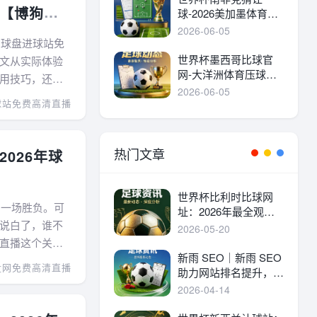
【博狗球
势，你get了吗？
球-2026美加墨体育足
球进球：从赔率陷阱到
2026-06-05
狗球盘进球站免
进球密码，老球迷的实
战笔记
世界杯墨西哥比球官
文从实际体验
网-大洋洲体育压球
用技巧，还整
网：2026年世界杯墨
2026-06-05
就知道它到底
球站
免费高清直播
西哥队赛程与比分查询
指南
热门文章
026年球
世界杯比利时比球网
为一场胜负。可
址：2026年最全观赛
说白了，谁不
指南与平台推荐
2026-05-20
直播这个关键
新雨 SEO｜新雨 SEO
怎么避开广告
盘网
免费高清直播
助力网站排名提升，新
雨 SEO 打造精准流
2026-04-14
量，新雨 SEO 实现长
效优化