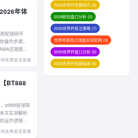
2026世界杯竞猜技巧
(9)
026年体
2026欧冠盘口分析
(3)
2026世界杯投注策略
(7)
器搭配球网平
世界杯新西兰球盘买球官网
(3)
你操作步骤，
NBA还是欧
2026世界杯盘口分析
(8)
亿！资深体育
球网
免费高清直播
2026世界杯观赛指南
(8)
BT888
bt888投球网
本文实测解析
的运作逻辑，
播体验。无论你
球网
免费高清直播