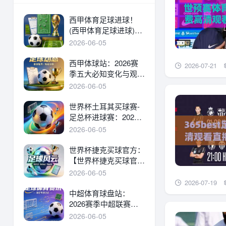
西甲体育足球进球！
(西甲体育足球进球)
2026赛季哪些射手最
2026-06-05
值得关注？
西甲体球站：2026赛
2026-07-21
季五大必知变化与观赛
攻略
2026-06-05
世界杯土耳其买球赛-
足总杯进球赛：2026
年投注策略与数据解析
2026-06-05
世界杯捷克买球官方：
【世界杯捷克买球官
方】2026年必须知道
2026-06-05
的那些事
2026-07-19
中超体育球盘站：
2026赛季中超联赛投
注与观赛的7个关键点
2026-06-05