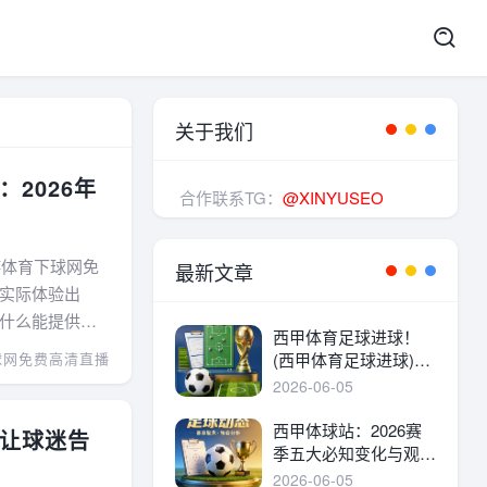
关于我们
2026年
合作联系TG：
@XINYUSEO
游体育下球网免
最新文章
实际体验出
什么能提供免
西甲体育足球进球！
还在为找靠谱
球网
免费高清直播
(西甲体育足球进球)
2026赛季哪些射手最
2026-06-05
值得关注？
西甲体球站：2026赛
让球迷告
季五大必知变化与观赛
攻略
2026-06-05