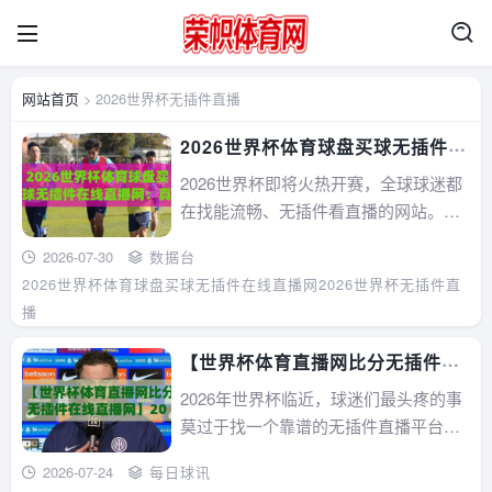
网站首页
> 2026世界杯无插件直播
2026世界杯体育球盘买球无插件在
线直播网：真球迷的观赛首选，你
2026世界杯即将火热开赛，全球球迷都
GET了吗？
在找能流畅、无插件看直播的网站。本
文深度解析“2026世界杯体育球盘买球无
2026-07-30
数据台
插件在线直播网”的真实体验、安全性、
2026世界杯体育球盘买球无插件在线直播网
2026世界杯无插件直
使用技巧，并对比官方APP与盗播站的
播
区别。身为资深体育编辑，我坦率分享
试用心得，提醒你理性观赛、远离赌
【世界杯体育直播网比分无插件在
博，让...
线直播网】2026世界杯观赛新姿
2026年世界杯临近，球迷们最头疼的事
势！无插件高清直播+实时比分，
莫过于找一个靠谱的无插件直播平台，
球迷必备神器，你真的用对了吗？
既能看高清画面又能实时同步比分。这
2026-07-24
每日球讯
篇文章从实际体验出发，教你如何辨别