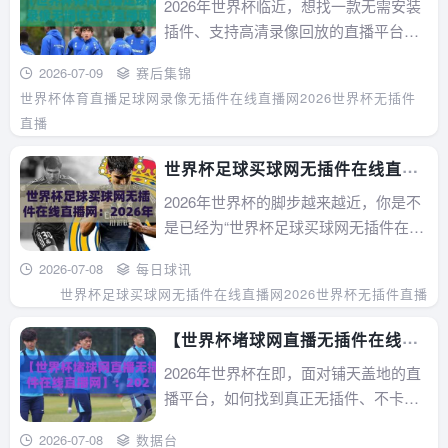
2026年世界杯临近，想找一款无需安装
验，无插件高清回放全攻略
插件、支持高清录像回放的直播平台？
本文深度评测「世界杯体育直播足球网
2026-07-09
赛后集锦
录像无插件在线直播网」，从无插件原
世界杯体育直播足球网录像无插件在线直播网
2026世界杯无插件
理、录像功能、用户真实反馈到实用小
直播
技巧一网打尽。告别卡顿与广告，这一
篇让你看球更舒心！...
世界杯足球买球网无插件在线直播
网：2026年观赛全攻略！
2026年世界杯的脚步越来越近，你是不
是已经为“世界杯足球买球网无插件在线
直播网”这类关键词挠头？说实话，找对
2026-07-08
每日球讯
平台比赌球本身更让人头疼。这篇文章
世界杯足球买球网无插件在线直播网
2026世界杯无插件直播
不讲虚的，直接带你摸清当前最实用的
无插件观赛渠道，从画质逼格到延迟控
【世界杯堵球网直播无插件在线直
制，再到避开那些“坑爹”的假站，全给
播网】：2026年球迷必看的零卡顿
2026年世界杯在即，面对铺天盖地的直
你掰扯清...
观赛指南
播平台，如何找到真正无插件、不卡顿
的观赛渠道？本文基于实测数据和老球
2026-07-08
数据台
迷经验，深度解析世界杯堵球网直播无