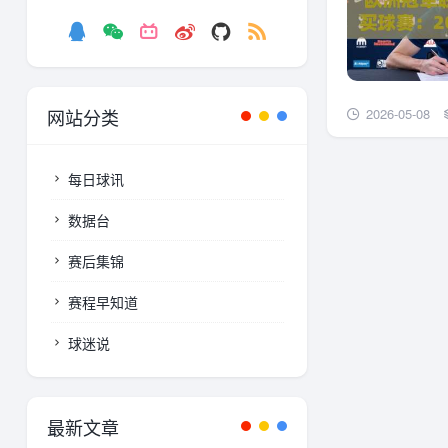
网站分类
2026-05-08
每日球讯
数据台
赛后集锦
赛程早知道
球迷说
最新文章