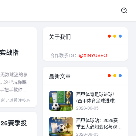
关于我们
季实战指
合作联系TG：
@XINYUSEO
为无数球迷的参
最新文章
……这些坑你踩
手把手教你避
西甲体育足球进球！
讲干货，让你在
博彩
足球投注技巧
(西甲体育足球进球)
2026赛季哪些射手最
2026-06-05
值得关注？
西甲体球站：2026赛
26赛季投
季五大必知变化与观赛
攻略
2026-06-05