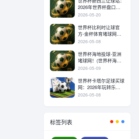
世界杯新西兰让球站：
2026年世界杯盘口预
测与实战解析
2026-05-20
世界杯比利时让球官
方-金杯体育堵球网：
2026最新盘口深度解
2026-05-08
析
世界杯海地投球-亚洲
堵球网！(世界杯海地
投球)背后的战术博弈
2026-05-09
与风险警示
世界杯卡塔尔足球买球
网：2026年玩转乐鱼
买球排名策略足球体育
2026-05-08
的实用指南
标签列表