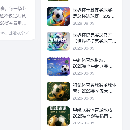
汰赛，每一场都
世界杯土耳其买球赛-
这不仅是视觉
足总杯进球赛：2026
年投注策略与数据解析
26赛季最新数
2026-06-05
——不堆砌术
策略
足球数据分析
世界杯捷克买球官方：
【世界杯捷克买球官
方】2026年必须知道
2026-06-05
的那些事
中超体育球盘站：
2026赛季中超联赛投
注与观赛的7个关键点
2026-06-05
和记体育买球赛足球体
育：2026赛季五大联
赛投注策略与趋势解析
2026-06-05
甲级联赛体育足球站，
2026赛季观赛指南与
深度解析（甲级联赛体
2026-06-05
育足球站）